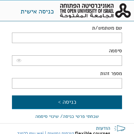
כניסה אישית
שם משתמש/ת
סיסמה
מספר זהות
שכחתי פרטי כניסה/ שינוי סיסמה
הודעות
flexible courses
קורסים גמישים | my wai ללמוד